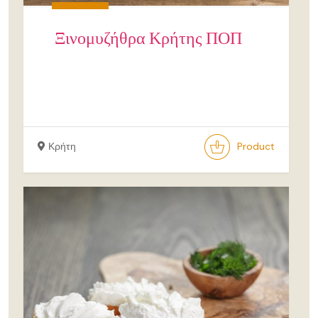
Ξινομυζήθρα Κρήτης ΠΟΠ
Κρήτη
Product