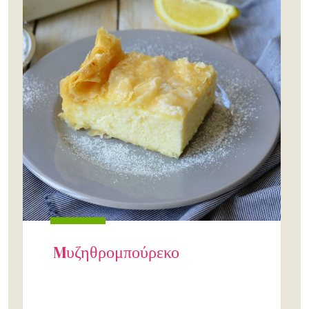
Mυζηθρομπούρεκο