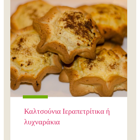
Καλτσούνια Ιεραπετρίτικα ή
λυχναράκια