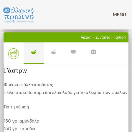
Μετάβαση
σε
MENU
περιεχόμενο
Αρχική
>
Συνταγές
> Γάστριν
Γάστριν
Φρέσκο φύλλο κρούστας
1 κιλό στακοβούτυρο και ελαιόλαδο για το άλειμμα των φύλλων.
Για τη γέμιση
150 γρ. αμύγδαλα
150 γρ. καρύδια