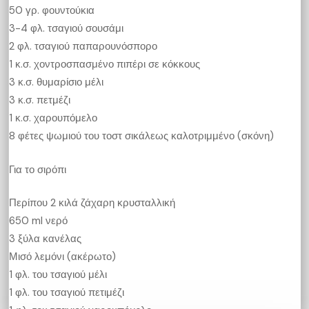
50 γρ. φουντούκια
3-4 φλ. τσαγιού σουσάμι
2 φλ. τσαγιού παπαρουνόσπορο
1 κ.σ. χοντροσπασμένο πιπέρι σε κόκκους
3 κ.σ. θυμαρίσιο μέλι
3 κ.σ. πετμέζι
1 κ.σ. χαρουπόμελο
8 φέτες ψωμιού του τοστ σικάλεως καλοτριμμένο (σκόνη)
Για το σιρόπι
Περίπου 2 κιλά ζάχαρη κρυσταλλική
650 ml νερό
3 ξύλα κανέλας
Μισό λεμόνι (ακέρωτο)
1 φλ. του τσαγιού μέλι
1 φλ. του τσαγιού πετιμέζι