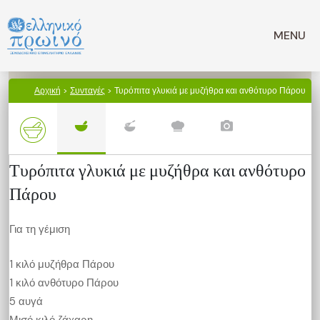
Μετάβαση
σε
MENU
περιεχόμενο
Αρχική
>
Συνταγές
> Τυρόπιτα γλυκιά με μυζήθρα και ανθότυρο Πάρου
Τυρόπιτα γλυκιά με μυζήθρα και ανθότυρο
Πάρου
Για τη γέμιση
1 κιλό μυζήθρα Πάρου
1 κιλό ανθότυρο Πάρου
5 αυγά
Μισό κιλό ζάχαρη