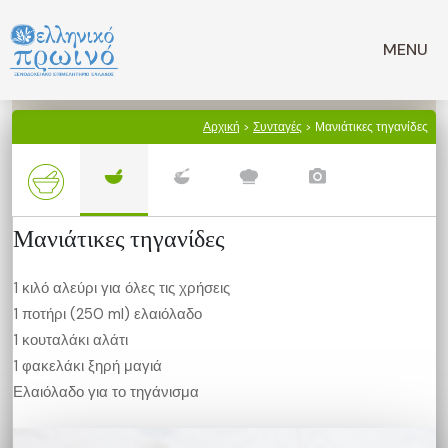
Μετάβαση
σε
MENU
περιεχόμενο
Αρχική
>
Συνταγές
> Μανιάτικες τηγανίδες
Μανιάτικες τηγανίδες
1 κιλό αλεύρι για όλες τις χρήσεις
1 ποτήρι (250 ml) ελαιόλαδο
1 κουταλάκι αλάτι
1 φακελάκι ξηρή μαγιά
Ελαιόλαδο για το τηγάνισμα