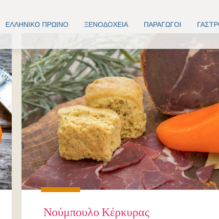
ΕΛΛΗΝΙΚO ΠΡΩΙΝΟ
ΞΕΝΟΔΟΧΕΊΑ
ΠΑΡΑΓΩΓΟΊ
ΓΑΣΤ
Νούμπουλο Κέρκυρας