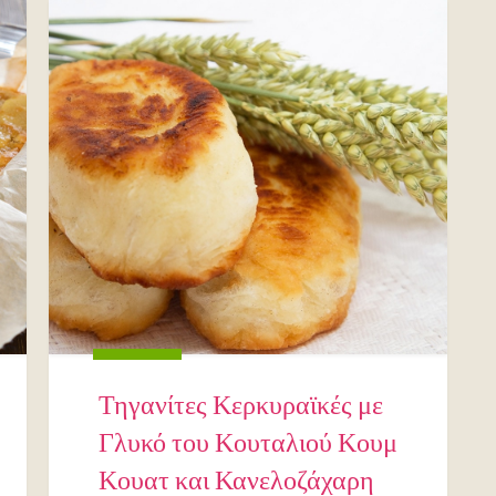
Τηγανίτες Κερκυραϊκές με
Γλυκό του Κουταλιού Κουμ
Κουατ και Κανελοζάχαρη