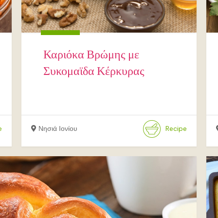
Καριόκα Βρώμης με
Συκομαϊδα Κέρκυρας
e
Νησιά Ιονίου
Recipe