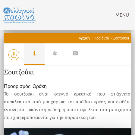
Μετάβαση
σε
MENU
περιεχόμενο
Αρχική
>
Προϊόντα
> Σουτζούκι
Σουτζούκι
Προορισμός: Θράκη
Το σουτζούκι είναι στεγνό κρεατικό που φτιάχνεται
αποκλειστικά από μοσχαρίσιο και πρόβειο κρέας και διαθέτει
έντονη και πικάντικη γεύση, η οποία οφείλεται στα μπαχαρικά
που χρησιμοποιούνται για την παρασκευή του.