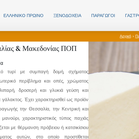
ΕΛΛΗΝΙΚO ΠΡΩΙΝΟ
ΞΕΝΟΔΟΧΕΊΑ
ΠΑΡΑΓΩΓΟΊ
ΓΑΣΤ
Αρχική
>
Π
λίας & Μακεδονίας ΠΟΠ
ία
κό τυρί με συμπαγή δομή, σχήματος
ξωτερικό περίβλημα και οπές, χρώματος
λιπαρή, δροσερή και γλυκιά γεύση και
 γάλακτος. Έχει χαρακτηρισθεί ως προϊόν
αγωγής την Θεσσαλία, την Κεντρική και
 μανούρι, χαρακτηριστικός τύπος παχιάς
εται με θέρμανση πρόβειου ή κατσικίσιου
ματος αυτών, στο οποίο προστίθεται