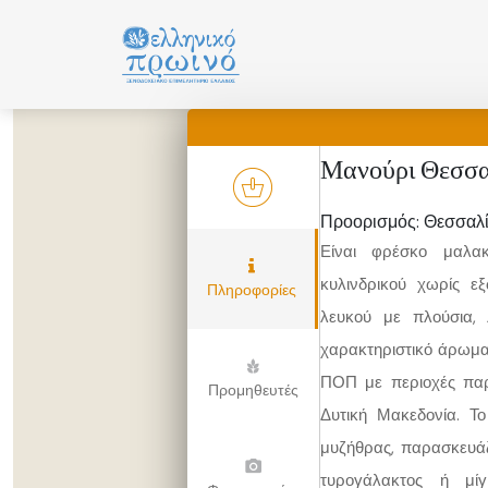
Μετάβαση
σε
περιεχόμενο
Μανούρι Θεσσα
Προορισμός: Θεσσαλ
Είναι φρέσκο μαλα
κυλινδρικού χωρίς ε
Πληροφορίες
λευκού με πλούσια, 
χαρακτηριστικό άρωμα
ΠΟΠ με περιοχές παρ
Προμηθευτές
Δυτική Μακεδονία. Το
μυζήθρας, παρασκευάζ
τυρογάλακτος ή μίγ