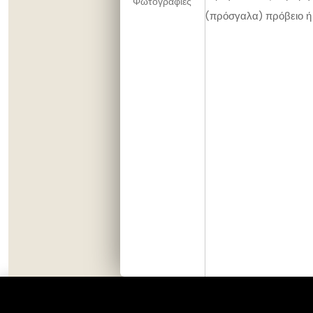
Φωτογραφίες
(πρόσγαλα) πρόβειο ή 