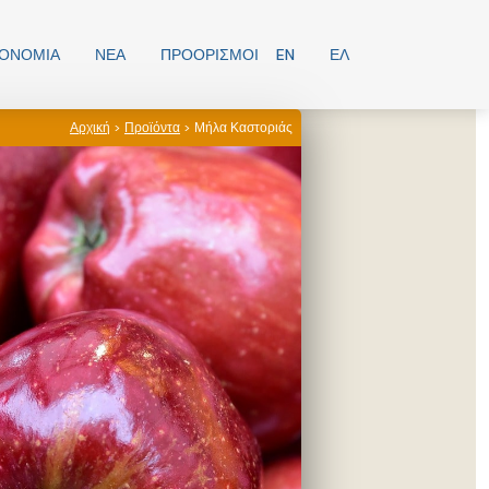
ΡΟΝΟΜΊΑ
ΝΕΑ
ΠΡΟΟΡΙΣΜΟΊ
EN
ΕΛ
Αρχική
>
Προϊόντα
> Μήλα Καστοριάς