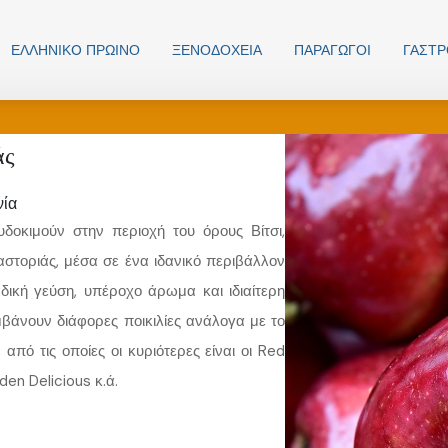
ΕΛΛΗΝΙΚO ΠΡΩΙΝΟ
ΞΕΝΟΔΟΧΕΊΑ
ΠΑΡΑΓΩΓΟΊ
ΓΑΣΤ
άς
νία
δοκιμούν στην περιοχή του όρους Βίτσι,
αστοριάς, μέσα σε ένα ιδανικό περιβάλλον
δική γεύση, υπέροχο άρωμα και ιδιαίτερη
μβάνουν διάφορες ποικιλίες ανάλογα με το
από τις οποίες οι κυριότερες είναι οι Red
den Delicious κ.ά.