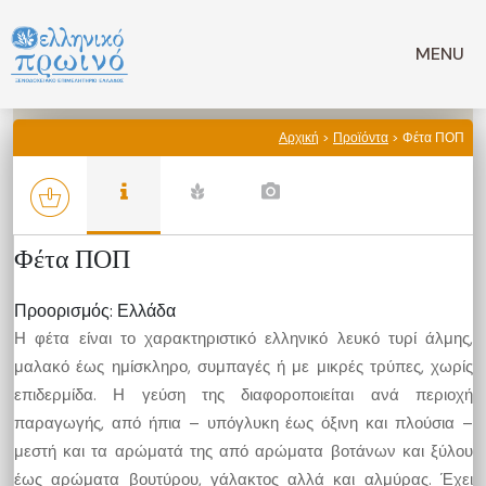
Μετάβαση
σε
MENU
περιεχόμενο
Αρχική
>
Προϊόντα
> Φέτα ΠΟΠ
Φέτα ΠΟΠ
Προορισμός: Ελλάδα
Η φέτα είναι το χαρακτηριστικό ελληνικό λευκό τυρί άλμης,
μαλακό έως ημίσκληρο, συμπαγές ή με μικρές τρύπες, χωρίς
επιδερμίδα. Η γεύση της διαφοροποιείται ανά περιοχή
παραγωγής, από ήπια – υπόγλυκη έως όξινη και πλούσια –
μεστή και τα αρώματά της από αρώματα βοτάνων και ξύλου
έως αρώματα βουτύρου, γάλακτος αλλά και αλμύρας. Έχει