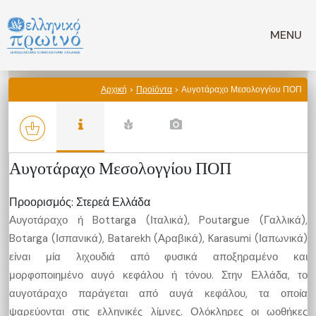
Μετάβαση
σε
MENU
περιεχόμενο
Αρχική
>
Προϊόντα
> Αυγοτάραχο Μεσολογγίου ΠΟΠ
Αυγοτάραχο Μεσολογγίου ΠΟΠ
Προορισμός: Στερεά Ελλάδα
Αυγοτάραχο ή Bottarga (Ιταλικά), Poutargue (Γαλλικά),
Botarga (Ισπανικά), Batarekh (Αραβικά), Karasumi (Ιαπωνικά)
είναι μία λιχουδιά από φυσικά αποξηραμένο και
μορφοποιημένο αυγό κεφάλου ή τόνου. Στην Ελλάδα, το
αυγοτάραχο παράγεται από αυγά κεφάλου, τα οποία
ψαρεύονται στις ελληνικές λίμνες. Ολόκληρες οι ωοθήκες