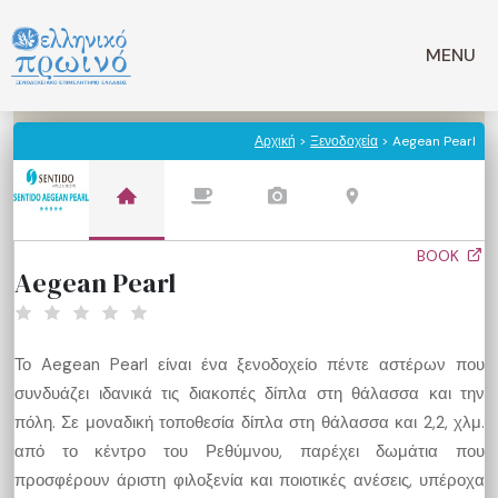
Μετάβαση
σε
MENU
περιεχόμενο
Αρχική
>
Ξενοδοχεία
> Aegean Pearl
BOOK
Aegean Pearl
Το Aegean Pearl είναι ένα ξενοδοχείο πέντε αστέρων που
συνδυάζει ιδανικά τις διακοπές δίπλα στη θάλασσα και την
πόλη. Σε μοναδική τοποθεσία δίπλα στη θάλασσα και 2,2, χλμ.
από το κέντρο του Ρεθύμνου, παρέχει δωμάτια που
προσφέρουν άριστη φιλοξενία και ποιοτικές ανέσεις, υπέροχα