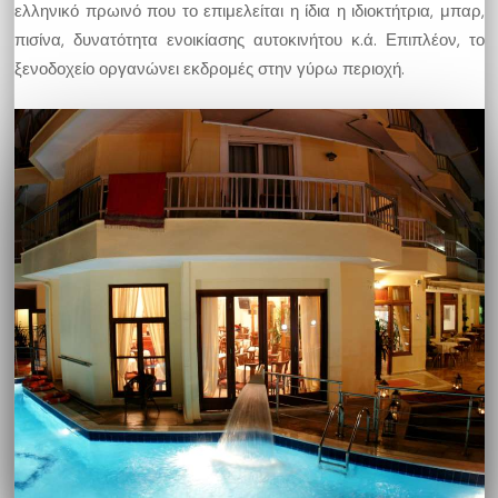
ελληνικό πρωινό που το επιμελείται η ίδια η ιδιοκτήτρια, μπαρ,
πισίνα, δυνατότητα ενοικίασης αυτοκινήτου κ.ά. Επιπλέον, το
ξενοδοχείο οργανώνει εκδρομές στην γύρω περιοχή.