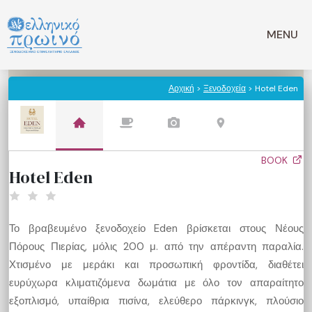
Μετάβαση
σε
MENU
περιεχόμενο
Αρχική
>
Ξενοδοχεία
> Hotel Eden
BOOK
Hotel Eden
Το βραβευμένο ξενοδοχείο Eden βρίσκεται στους Νέους
Πόρους Πιερίας, μόλις 200 μ. από την απέραντη παραλία.
Χτισμένο με μεράκι και προσωπική φροντίδα, διαθέτει
ευρύχωρα κλιματιζόμενα δωμάτια με όλο τον απαραίτητο
εξοπλισμό, υπαίθρια πισίνα, ελεύθερο πάρκινγκ, πλούσιο