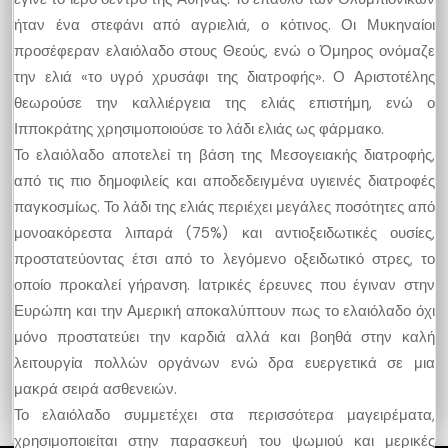
ήταν ένα στεφάνι από αγριελιά, ο κότινος. Οι Μυκηναίοι
προσέφεραν ελαιόλαδο στους Θεούς, ενώ ο Όμηρος ονόμαζε
την ελιά «το υγρό χρυσάφι της διατροφής». Ο Αριστοτέλης
θεωρούσε την καλλιέργεια της ελιάς επιστήμη, ενώ ο
Ιπποκράτης χρησιμοποιούσε το λάδι ελιάς ως φάρμακο.
Το ελαιόλαδο αποτελεί τη βάση της Μεσογειακής διατροφής,
από τις πιο δημοφιλείς και αποδεδειγμένα υγιεινές διατροφές
παγκοσμίως. Το λάδι της ελιάς περιέχει μεγάλες ποσότητες από
μονοακόρεστα λιπαρά (75%) και αντιοξειδωτικές ουσίες,
προστατεύοντας έτσι από το λεγόμενο οξειδωτικό στρες, το
οποίο προκαλεί γήρανση. Ιατρικές έρευνες που έγιναν στην
Ευρώπη και την Αμερική αποκαλύπτουν πως το ελαιόλαδο όχι
μόνο προστατεύει την καρδιά αλλά και βοηθά στην καλή
λειτουργία πολλών οργάνων ενώ δρα ευεργετικά σε μια
μακρά σειρά ασθενειών.
Το ελαιόλαδο συμμετέχει στα περισσότερα μαγειρέματα,
χρησιμοποιείται στην παρασκευή του ψωμιού και μερικές