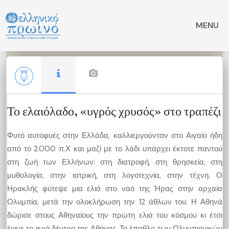
Μετάβαση
σε
MENU
περιεχόμενο
Το ελαιόλαδο, «υγρός χρυσός» στο τραπέζι
Φυτό αυτοφυές στην Ελλάδα, καλλιεργούνταν στο Αιγαίο ήδη
από το 2.000 π.Χ και μαζί με το λάδι υπάρχει έκτοτε παντού
στη ζωή των Ελλήνων: στη διατροφή, στη θρησκεία, στη
μυθολογία, στην ιατρική, στη λογοτεχνία, στην τέχνη. Ο
Ηρακλής φύτεψε μια ελιά στο ναό της Ήρας στην αρχαία
Ολυμπία, μετά την ολοκλήρωση την 12 άθλων του. Η Αθηνά
δώρισε στους Αθηναίους την πρώτη ελιά του κόσμου κι έτσι
έγινε το ιερό δέντρο της Αθήνας. Το έπαθλο των Ολυμπιονικών