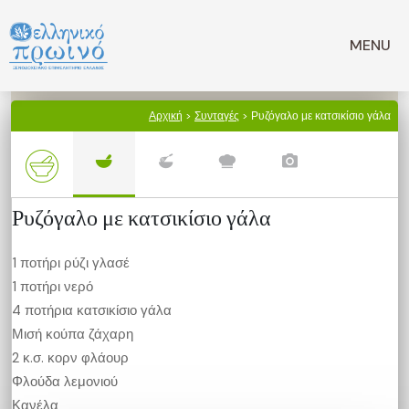
Μετάβαση
σε
MENU
περιεχόμενο
Αρχική
>
Συνταγές
> Ρυζόγαλο με κατσικίσιο γάλα
Ρυζόγαλο με κατσικίσιο γάλα
1 ποτήρι ρύζι γλασέ
1 ποτήρι νερό
4 ποτήρια κατσικίσιο γάλα
Μισή κούπα ζάχαρη
2 κ.σ. κορν φλάουρ
Φλούδα λεμονιού
Κανέλα