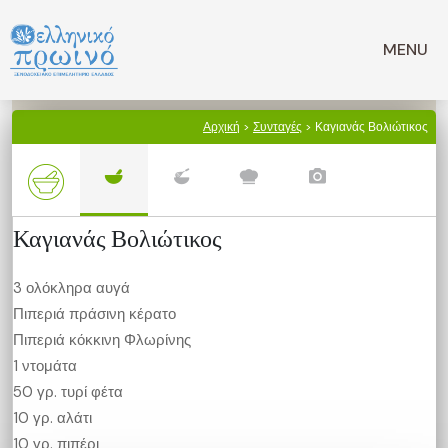
Μετάβαση
σε
MENU
περιεχόμενο
Αρχική
>
Συνταγές
> Καγιανάς Βολιώτικος
Καγιανάς Βολιώτικος
3 ολόκληρα αυγά
Πιπεριά πράσινη κέρατο
Πιπεριά κόκκινη Φλωρίνης
1 ντομάτα
50 γρ. τυρί φέτα
10 γρ. αλάτι
10 γρ. πιπέρι