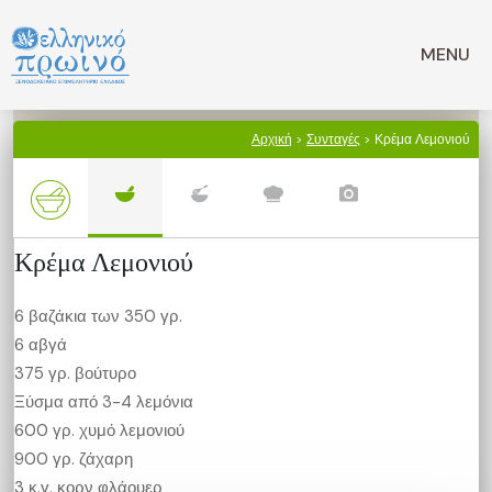
Μετάβαση
σε
MENU
περιεχόμενο
Αρχική
>
Συνταγές
> Κρέμα Λεμονιού
Κρέμα Λεμονιού
6 βαζάκια των 350 γρ.
6 αβγά
375 γρ. βούτυρο
Ξύσμα από 3-4 λεμόνια
600 γρ. χυμό λεμονιού
900 γρ. ζάχαρη
3 κ.γ. κορν φλάουερ