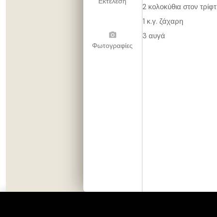
Εκτέλεση
2 κολοκύθια στον τρίφ
1 κ.γ. ζάχαρη
3 αυγά
Φωτογραφίες