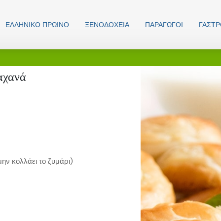
ΕΛΛΗΝΙΚO ΠΡΩΙΝΟ
ΞΕΝΟΔΟΧΕΊΑ
ΠΑΡΑΓΩΓΟΊ
ΓΑΣΤ
αχανά
μην κολλάει το ζυμάρι)