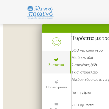
Μετάβαση
σε
περιεχόμενο
Τυρόπιτα με τρ
500 γρ. κρύο νερό
Μισό κ.γ. αλάτι
Συστατικά
2 σταγόνες ξύδι
1 κ.σ. σπορέλαιο
Αλεύρι (τόσο ώστε να 
Προετοιμασία
Για τη γέμιση
700 γρ. φέτα