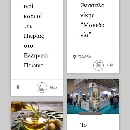
Θεσσαλο
ινοί
νίκης
καρποί
“Μακεδο
της
νία”
Πιερίας
στο
Ελληνικό
Ελλάδα
Πρωινό
Νέο
Νέο
Το