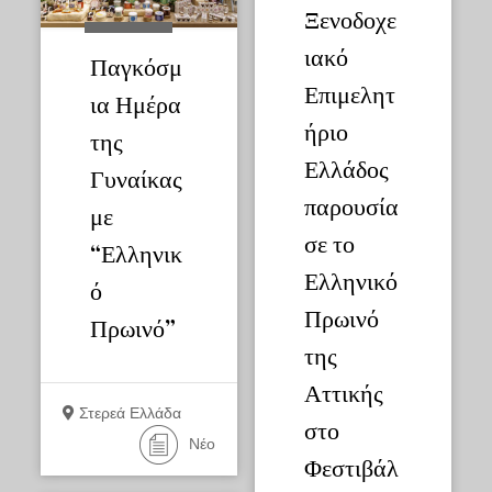
Ξενοδοχε
ιακό
Παγκόσμ
Επιμελητ
ια Ημέρα
ήριο
της
Ελλάδος
Γυναίκας
παρουσία
με
σε το
“Ελληνικ
Ελληνικό
ό
Πρωινό
Πρωινό”
της
Αττικής
Στερεά Ελλάδα
στο
Νέο
Φεστιβάλ