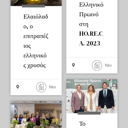
Ελληνικό
Πρωινό
Ελαιόλαδ
στη
ο, ο
HO.RE.C
επιτραπέζ
A. 2023
ιος
ελληνικό
ς χρυσός
Νέο
Νέο
Το