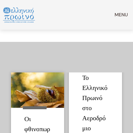
Μετάβαση
σε
Νέα
MENU
περιεχόμενο
Το
Ελληνικό
Πρωινό
στο
Αεροδρό
Οι
μιο
φθινοπωρ