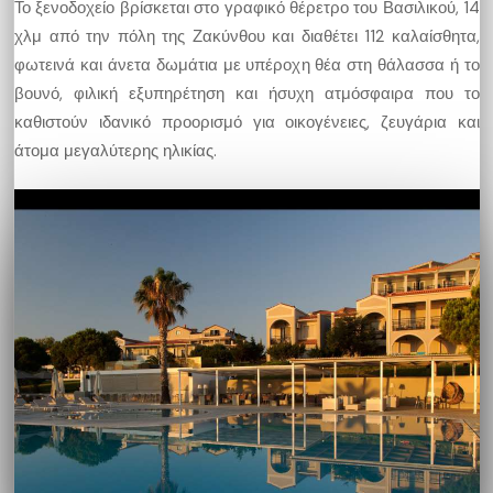
Το ξενοδοχείο βρίσκεται στο γραφικό θέρετρο του Βασιλικού, 14
χλμ από την πόλη της Ζακύνθου και διαθέτει 112 καλαίσθητα,
φωτεινά και άνετα δωμάτια με υπέροχη θέα στη θάλασσα ή το
βουνό, φιλική εξυπηρέτηση και ήσυχη ατμόσφαιρα που το
καθιστούν ιδανικό προορισμό για οικογένειες, ζευγάρια και
άτομα μεγαλύτερης ηλικίας.