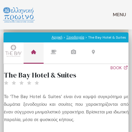
Μετάβαση
σε
MENU
περιεχόμενο
Αρχική
>
Ξενοδοχεία
> The Bay Hotel & Suites
BOOK
The Bay Hotel & Suites
Το ‘The Bay Hotel & Suites’ είναι ένα κομψό συγκρότημα με
δωμάτια ξενοδοχείου και σουίτες που χαρακτηρίζονται από
έναν σύγχρονο μινιμαλιστικό χαρακτήρα. Βρίσκεται μια ιδιωτική
παραλία, μέσα σε φυσικούς κήπους.