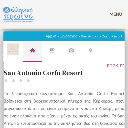
Μετάβαση
σε
MENU
περιεχόμενο
Αρχική
>
Ξενοδοχεία
> San Antonio Corfu Resort
BOOK
San Antonio Corfu Resort
Το ξενοδοχειακό συγκρότημα San Antonio Corfu Resort
βρίσκεται στη βορειοανατολική πλευρά της Κέρκυρας, στον
μαγευτικό κόλπο που είναι χτισμένο το γραφικό Καλάμι, μέσα
σε έναν ελαιώνα που φθάνει μέχρι τις ακτές του Ιονίου. Το San
Antonio εντυπωσιάζει με την εκπληκτική θέα στη θάλασσα και