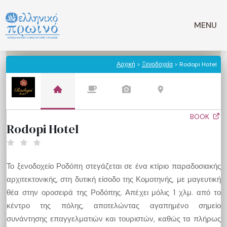
Μετάβαση
σε
MENU
περιεχόμενο
Αρχική
>
Ξενοδοχεία
> Rodopi Hotel
BOOK
Rodopi Hotel
Το ξενοδοχείο Ροδόπη στεγάζεται σε ένα κτίριο παραδοσιακής
αρχιτεκτονικής, στη δυτική είσοδο της Κομοτηνής, με μαγευτική
θέα στην οροσειρά της Ροδόπης. Απέχει μόλις 1 χλμ. από το
κέντρο της πόλης, αποτελώντας αγαπημένο σημείο
συνάντησης επαγγελματιών και τουριστών, καθώς τα πλήρως