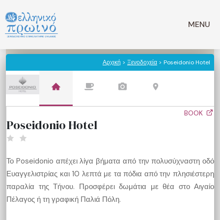
Μετάβαση
σε
MENU
περιεχόμενο
Αρχική
>
Ξενοδοχεία
> Poseidonio Hotel
BOOK
Poseidonio Hotel
Το Poseidonio απέχει λίγα βήματα από την πολυσύχναστη οδό
Ευαγγελιστρίας και 10 λεπτά με τα πόδια από την πλησιέστερη
παραλία της Τήνου. Προσφέρει δωμάτια με θέα στο Αιγαίο
Πέλαγος ή τη γραφική Παλιά Πόλη.