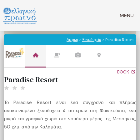
Μετάβαση
σε
MENU
περιεχόμενο
Αρχική
>
Ξενοδοχεία
> Paradise Resort
BOOK
Paradise Resort
Το Paradise Resort είναι ένα σύγχρονο και πλήρως
ανακαινισμένο ξενοδοχείο 4 αστέρων στη Φοινικούντα, ένα
μικρό και γραφικό χωριό στο νοτιότερο μέρος της Μεσσηνίας,
50 χλμ. από την Καλαμάτα.