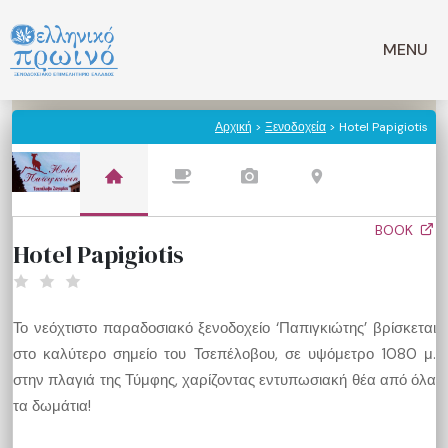
Μετάβαση
σε
MENU
περιεχόμενο
Αρχική
>
Ξενοδοχεία
> Hotel Papigiotis
BOOK
Hotel Papigiotis
Το νεόχτιστο παραδοσιακό ξενοδοχείο ‘Παπιγκιώτης’ βρίσκεται
στο καλύτερο σημείο του Τσεπέλοβου, σε υψόμετρο 1080 μ.
στην πλαγιά της Τύμφης, χαρίζοντας εντυπωσιακή θέα από όλα
τα δωμάτια!