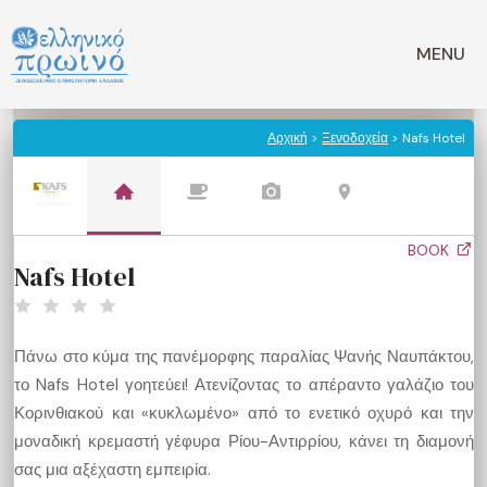
Μετάβαση
σε
MENU
περιεχόμενο
Αρχική
>
Ξενοδοχεία
> Nafs Hotel
BOOK
Nafs Hotel
Πάνω στο κύμα της πανέμορφης παραλίας Ψανής Ναυπάκτου,
το Nafs Hotel γοητεύει! Ατενίζοντας το απέραντο γαλάζιο του
Κορινθιακού και «κυκλωμένο» από το ενετικό οχυρό και την
μοναδική κρεμαστή γέφυρα Ρίου-Αντιρρίου, κάνει τη διαμονή
σας μια αξέχαστη εμπειρία.