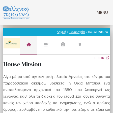
Μετάβαση
σε
MENU
περιεχόμενο
Αρχική
>
Ξενοδοχεία
> House Mitsiou
BOOK
House Mitsiou
Λίγα μέτρα από την κεντρική πλατεία Αρναίας, στο κέντρο του
παραδοσιακού οικισμού, βρίσκεται η Οικία Μήτσιου, ένα
αναπαλαιωμένο αρχοντικό του 1880 που λειτουργεί ως
ξενώνας, καθ’ όλη τη διάρκεια του έτους! Στο ισόγειο συναντά
κανείς τον χώρο υποδοχής και ενημέρωσης, ενώ ο πρώτος
όροφος περιλαμβάνει το καθιστικό, την τραπεζαρία με τζάκι και