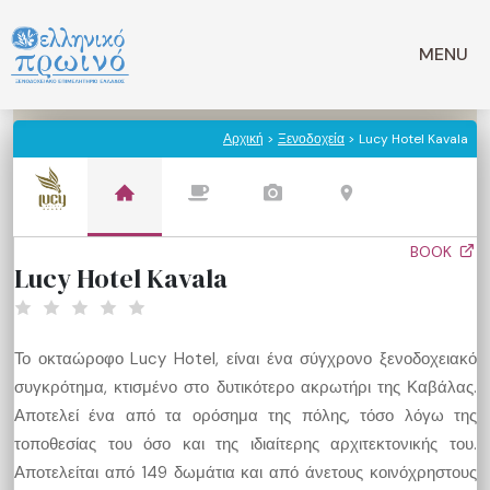
Μετάβαση
σε
MENU
περιεχόμενο
Αρχική
>
Ξενοδοχεία
> Lucy Hotel Kavala
BOOK
Lucy Hotel Kavala
Το οκταώροφο Lucy Hotel, είναι ένα σύγχρονο ξενοδοχειακό
συγκρότημα, κτισμένο στο δυτικότερο ακρωτήρι της Καβάλας.
Αποτελεί ένα από τα ορόσημα της πόλης, τόσο λόγω της
τοποθεσίας του όσο και της ιδιαίτερης αρχιτεκτονικής του.
Αποτελείται από 149 δωμάτια και από άνετους κοινόχρηστους