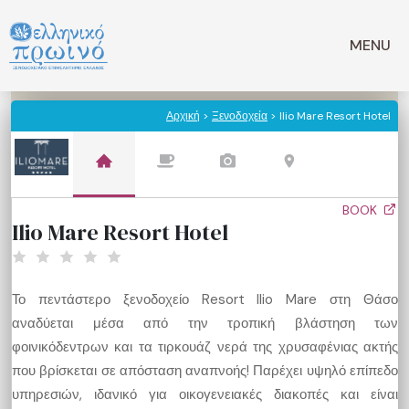
Μετάβαση
σε
MENU
περιεχόμενο
Αρχική
>
Ξενοδοχεία
> Ilio Mare Resort Hotel
BOOK
Ilio Mare Resort Hotel
Το πεντάστερο ξενοδοχείο Resort Ilio Mare στη Θάσο
αναδύεται μέσα από την τροπική βλάστηση των
φοινικόδεντρων και τα τιρκουάζ νερά της χρυσαφένιας ακτής
που βρίσκεται σε απόσταση αναπνοής! Παρέχει υψηλό επίπεδο
υπηρεσιών, ιδανικό για οικογενειακές διακοπές και είναι