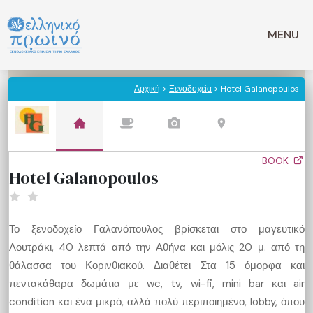
Μετάβαση
σε
MENU
περιεχόμενο
Αρχική
>
Ξενοδοχεία
> Hotel Galanopoulos
BOOK
Hotel Galanopoulos
Το ξενοδοχείο Γαλανόπουλος βρίσκεται στο μαγευτικό
Λουτράκι, 40 λεπτά από την Αθήνα και μόλις 20 μ. από τη
θάλασσα του Κορινθιακού. Διαθέτει Στα 15 όμορφα και
πεντακάθαρα δωμάτια με wc, tv, wi-fi, mini bar και air
condition και ένα μικρό, αλλά πολύ περιποιημένο, lobby, όπου