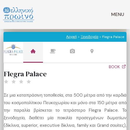
Μετάβαση
σε
MENU
περιεχόμενο
Αρχική
>
Ξενοδοχεία
> Flegra Palace
BOOK
Flegra Palace
Σε μια καταπράσινη τοποθεσία, στα 500 μέτρα από την καρδιά
του κοσμοπολίτικου Πευκοχωρίου και μόνο στα 150 μέτρα από
την παραλία βρίσκεται το τετράστερο Flegra Palace. Το
ξενοδοχείο, διαθέτει μία ποικιλία προσεγμένων δωματίων
(δίκλινα, superior, executive δίκλινα, family και Grand σουίτες),