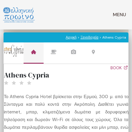
Μετάβαση
σε
MENU
περιεχόμενο
Αρχική
>
Ξενοδοχεία
> Athens Cypria
BOOK
Athens Cypria
Το Athens Cypria Hotel βρίσκεται στην Ερμού, 300 μ. από το
Σύνταγμα και πολύ κοντά στην Ακρόπολη. Διαθέτει γωνιά
internet, μπαρ, κλιματιζόμενα δωμάτια με δορυφορική
τηλεόραση και δωρεάν Wi-Fi σε όλους τους χώρους. Όλα τα
δωμάτια περιλαμβάνουν θυρίδα ασφαλείας και μίνι μπαρ, ενώ