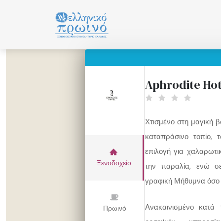
Μετάβαση
σε
περιεχόμενο
Aphrodite Hot
Χτισμένο στη μαγική β
καταπράσινο τοπίο, τ
επιλογή για χαλαρωτι
Ξενοδοχείο
την παραλία, ενώ σ
γραφική Μήθυμνα όσο 
Ανακαινισμένο κατά 
Πρωινό