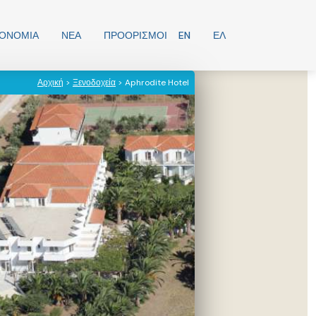
ΡΟΝΟΜΊΑ
ΝΕΑ
ΠΡΟΟΡΙΣΜΟΊ
EN
ΕΛ
Αρχική
>
Ξενοδοχεία
> Aphrodite Hotel