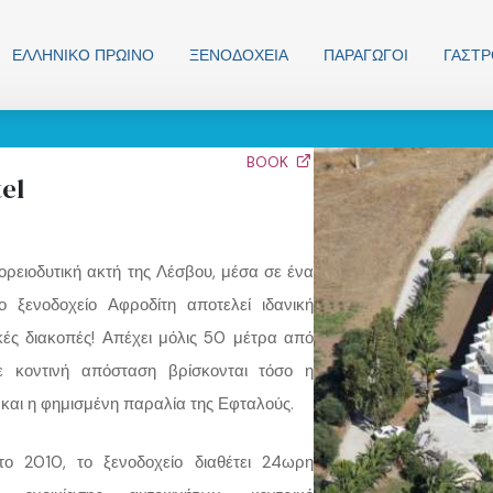
ΕΛΛΗΝΙΚO ΠΡΩΙΝΟ
ΞΕΝΟΔΟΧΕΊΑ
ΠΑΡΑΓΩΓΟΊ
ΓΑΣΤ
BOOK
el
ορειοδυτική ακτή της Λέσβου, μέσα σε ένα
ο ξενοδοχείο Αφροδίτη αποτελεί ιδανική
κές διακοπές! Απέχει μόλις 50 μέτρα από
ε κοντινή απόσταση βρίσκονται τόσο η
και η φημισμένη παραλία της Εφταλούς.
το 2010, το ξενοδοχείο διαθέτει 24ωρη