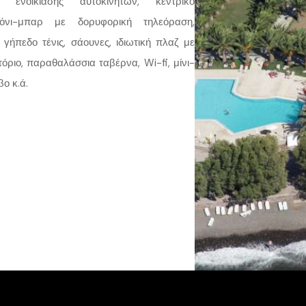
α ενοικίασης αυτοκινήτων, κεντρικό
λόνι-μπαρ με δορυφορική τηλεόραση,
γήπεδο τένις, σάουνες, ιδιωτική πλαζ με
όριο, παραθαλάσσια ταβέρνα, Wi-fi, μίνι-
ο κ.ά.