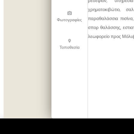
ρεσεψιόν, υπηρεσί
χρηματοκιβώτιο, σα
παραθαλάσσια πισίνα, 
Φωτογραφίες
σπορ θαλάσσης, εστιατ
λεωφορείο προς Μόλυβ
Τοποθεσία