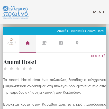
Μετάβαση
σε
MENU
περιεχόμενο
Αρχική
>
Ξενοδοχεία
> Anemi Hotel
BOOK
Anemi Hotel
Το Anemi Hotel είναι ένα πολυτελές ξενοδοχείο σύγχρονου
μινιμαλιστικού σχεδιασμού στη Φολέγανδρο, εμπνευσμένο από
την παραδοσιακή αρχιτεκτονική των Κυκλάδων.
Βρίσκεται κοντά στον Καραβοστάση, το μικρό παραδοσιακό