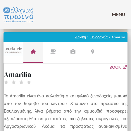
Μετάβαση
σε
MENU
περιεχόμενο
Αρχική
>
Ξενοδοχεία
> Amarilia
BOOK
Amarilia
Το Amarilia είναι ένα καλαίσθητο και φιλικό ξενοδοχείο, μακριά
από τον θόρυβο του κέντρου. Χτισμένο στο προάστιο της
Βουλιαγμένης, λίγα βήματα από την αμμουδιά, προσφέρει
αξεπέραστη θέα σε μία από τις πιο ζηλευτές ακρογιαλιές του
Αργοσαρωνικού. Ακόμα, τα προσφάτως ανακαινισμένα