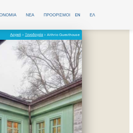
ΡΟΝΟΜΊΑ
ΝΕΑ
ΠΡΟΟΡΙΣΜΟΊ
EN
ΕΛ
Αρχική
>
Ξενοδοχεία
> Aithrio Guesthouse