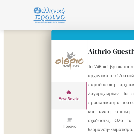
Μετάβαση
σε
περιεχόμενο
Aithrio Guest
Το ‘Αίθριο’ βρίσκεται 
αρχοντικό του 17ου α
παραδοσιακή αρχιτε
Ζαγοροχωρίων. Τα π
Ξενοδοχείο
προσωπικότητα που οφε
και άνετη σπιτική
σχεδιαστές. Όλα τα 
Πρωινό
θέρμανση-κλιματισμ