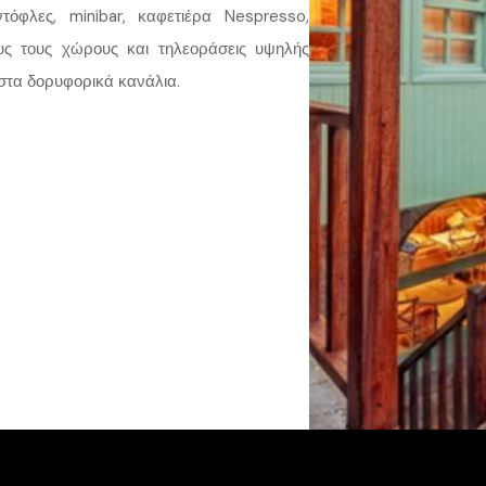
τόφλες, minibar, καφετιέρα Nespresso,
υς τους χώρους και τηλεοράσεις υψηλής
ιστα δορυφορικά κανάλια.