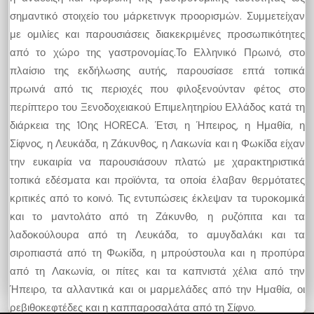
σημαντικό στοιχείο του μάρκετινγκ προορισμών. Συμμετείχαν
με ομιλίες και παρουσιάσεις διακεκριμένες προσωπικότητες
από το χώρο της γαστρονομίας.Το Ελληνικό Πρωινό, στο
πλαίσιο της εκδήλωσης αυτής, παρουσίασε επτά τοπικά
πρωινά από τις περιοχές που φιλοξενούνταν φέτος στο
περίπτερο του Ξενοδοχειακού Επιμελητηρίου Ελλάδος κατά τη
διάρκεια της 10ης HORECA. Έτσι, η Ήπειρος, η Ημαθία, η
Σίφνος, η Λευκάδα, η Ζάκυνθος, η Λακωνία και η Φωκίδα είχαν
την ευκαιρία να παρουσιάσουν πλατώ με χαρακτηριστικά
τοπικά εδέσματα και προϊόντα, τα οποία έλαβαν θερμότατες
κριτικές από το κοινό. Τις εντυπώσεις έκλεψαν τα τυροκομικά
και το μαντολάτο από τη Ζάκυνθο, η ρυζόπιτα και τα
λαδοκούλουρα από τη Λευκάδα, το αμυγδαλάκι και τα
σιροπιαστά από τη Φωκίδα, η μπρούστουλα και η προπύρα
από τη Λακωνία, οι πίτες και τα καπνιστά χέλια από την
Ήπειρο, τα αλλαντικά και οι μαρμελάδες από την Ημαθία, οι
ρεβιθοκεφτέδες και η καππαροσαλάτα από τη Σίφνο.