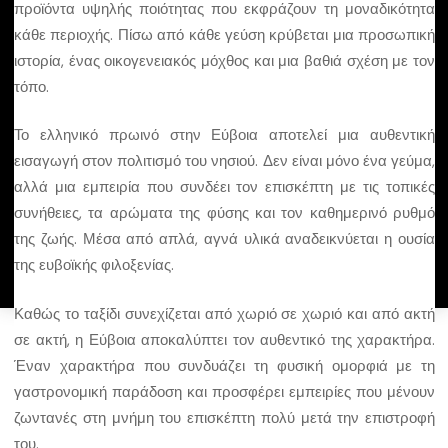
προϊόντα υψηλής ποιότητας που εκφράζουν τη μοναδικότητα
κάθε περιοχής. Πίσω από κάθε γεύση κρύβεται μια προσωπική
Εγγραφείτε στο πρόγραμμα
ιστορία, ένας οικογενειακός μόχθος και μια βαθιά σχέση με τον
τόπο.
Μάθετε περισσότερα για το Ξενοδοχειακό
Επιμελητήριο Ελλάδος
Το ελληνικό πρωινό στην Εύβοια αποτελεί μια αυθεντική
εισαγωγή στον πολιτισμό του νησιού. Δεν είναι μόνο ένα γεύμα,
αλλά μια εμπειρία που συνδέει τον επισκέπτη με τις τοπικές
συνήθειες, τα αρώματα της φύσης και τον καθημερινό ρυθμό
©
Greek Breakfast. All Rights Reserved. 2025
της ζωής. Μέσα από απλά, αγνά υλικά αναδεικνύεται η ουσία
της ευβοϊκής φιλοξενίας.
Καθώς το ταξίδι συνεχίζεται από χωριό σε χωριό και από ακτή
σε ακτή, η Εύβοια αποκαλύπτει τον αυθεντικό της χαρακτήρα.
Έναν χαρακτήρα που συνδυάζει τη φυσική ομορφιά με τη
γαστρονομική παράδοση και προσφέρει εμπειρίες που μένουν
ζωντανές στη μνήμη του επισκέπτη πολύ μετά την επιστροφή
του.