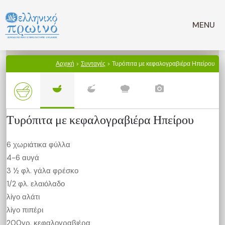
Μετάβαση
σε
MENU
περιεχόμενο
Αρχική
>
Συνταγές
> Τυρόπιτα με κεφαλογραβιέρα Ηπείρου
Τυρόπιτα με κεφαλογραβιέρα Ηπείρου
6 χωριάτικα φύλλα
4-6 αυγά
3 ½ φλ. γάλα φρέσκο
1/2 φλ. ελαιόλαδο
λίγο αλάτι
λίγο πιπέρι
200γρ. κεφαλογραβιέρα