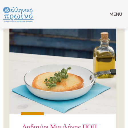
Μετάβαση
σε
MENU
περιεχόμενο
Λαδοτύρι Μυτιλήνης ΠΟΠ