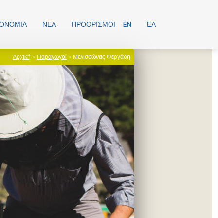
ΡΟΝΟΜΊΑ
ΝΕΑ
ΠΡΟΟΡΙΣΜΟΊ
EN
ΕΛ
Αρχική
>
Παραγωγοί
> Μελισσώνας Φεργάδη