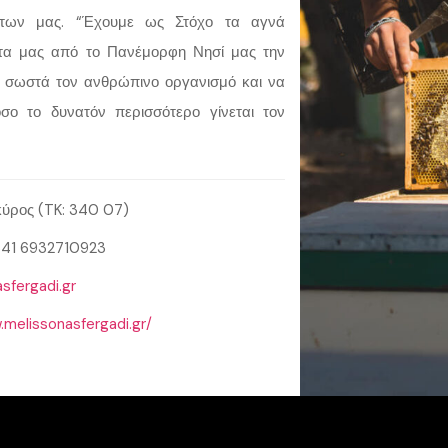
ντων μας. “Έχουμε ως Στόχο τα αγνά
ντα μας από το Πανέμορφη Νησί μας την
ν σωστά τον ανθρώπινο οργανισμό και να
ο το δυνατόν περισσότερο γίνεται τον
ύρος (TK: 340 07)
641 6932710923
sfergadi.gr
.melissonasfergadi.gr/