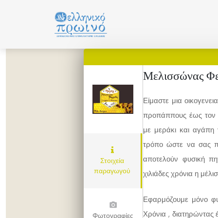
Μετάβαση
σε
περιεχόμενο
Μελισσώνας Φ
Είμαστε μια οικογενε
προπάππους έως τον 
με μεράκι και αγάπη 
τρόπο ώστε να σας π
αποτελούν φυσική πη
Στοιχεία
παραγωγού
χιλιάδες χρόνια η μέλ
Εφαρμόζουμε μόνο φυ
Χρόνια , διατηρώντας 
Φωτογραφίες