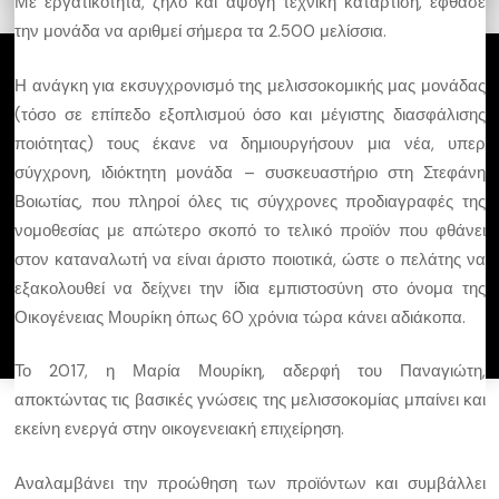
Με εργατικότητα, ζήλο και άψογη τεχνική κατάρτιση, έφθασε
την μονάδα να αριθμεί σήμερα τα 2.500 μελίσσια.
Η ανάγκη για εκσυγχρονισμό της μελισσοκομικής μας μονάδας
Εγγραφείτε στο πρόγραμμα
(τόσο σε επίπεδο εξοπλισμού όσο και μέγιστης διασφάλισης
ποιότητας) τους έκανε να δημιουργήσουν μια νέα, υπερ
Μάθετε περισσότερα για το Ξενοδοχειακό
σύγχρονη, ιδιόκτητη μονάδα – συσκευαστήριο στη Στεφάνη
Επιμελητήριο Ελλάδος
Βοιωτίας, που πληροί όλες τις σύγχρονες προδιαγραφές της
νομοθεσίας με απώτερο σκοπό το τελικό προϊόν που φθάνει
στον καταναλωτή να είναι άριστο ποιοτικά, ώστε ο πελάτης να
εξακολουθεί να δείχνει την ίδια εμπιστοσύνη στο όνομα της
©
Greek Breakfast. All Rights Reserved. 2025
Οικογένειας Μουρίκη όπως 60 χρόνια τώρα κάνει αδιάκοπα.
Το 2017, η Μαρία Μουρίκη, αδερφή του Παναγιώτη,
αποκτώντας τις βασικές γνώσεις της μελισσοκομίας μπαίνει και
εκείνη ενεργά στην οικογενειακή επιχείρηση.
Αναλαμβάνει την προώθηση των προϊόντων και συμβάλλει