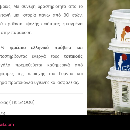
βοίας. Με συνεχή δραστηριότητα από το
ωντανή μια ιστορία πάνω από 80 ετών,
ά προϊόντα υψηλής ποιότητας, φτιαγμένα
ό στην παράδοση.
0% φρέσκο ελληνικό πρόβειο και
ποστηρίζοντας ενεργά τους
τοπικούς
γάλα προμηθεύεται καθημερινά από
 φάρμες της περιοχής του Γυμνού και
ηρά πρωτόκολλα υγιεινής και ασφάλειας.
οίας (TK: 34006)
478
ail.com