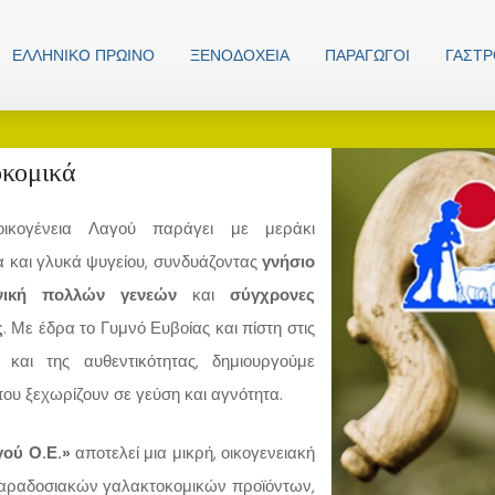
ΕΛΛΗΝΙΚO ΠΡΩΙΝΟ
ΞΕΝΟΔΟΧΕΊΑ
ΠΑΡΑΓΩΓΟΊ
ΓΑΣΤ
κομικά
κογένεια Λαγού παράγει με μεράκι
α και γλυκά ψυγείου, συνδυάζοντας
γνήσιο
νική πολλών γενεών
και
σύγχρονες
ς
. Με έδρα το Γυμνό Ευβοίας και πίστη στις
 και της αυθεντικότητας, δημιουργούμε
ου ξεχωρίζουν σε γεύση και αγνότητα.
γού Ο.Ε.»
αποτελεί μια μικρή, οικογενειακή
ραδοσιακών γαλακτοκομικών προϊόντων,