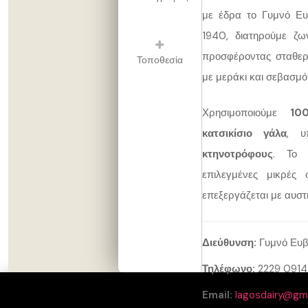
με έδρα το Γυμνό Ευ
1940, διατηρούμε ζ
προσφέροντας σταθερ
Τοποθεσία
με μεράκι και σεβασμ
Χρησιμοποιούμε
10
κατσικίσιο γάλα
, υ
κτηνοτρόφους
. Το 
επιλεγμένες μικρές
επεξεργάζεται με αυστ
Διεύθυνση:
Γυμνό Ευβ
Τηλέφωνο:
2229 091
Email:
lagosdairy@gm