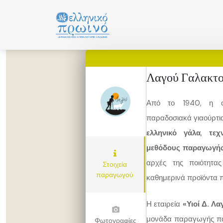
Μετάβαση
σε
περιεχόμενο
Λαγού Γαλακτο
Από το 1940, η οι
παραδοσιακά γιαούρτι
ελληνικό γάλα
,
τεχ
μεθόδους παραγωγή
αρχές της ποιότητας
Στοιχεία
παραγωγού
καθημερινά προϊόντα π
Η εταιρεία
«Υιοί Δ. Λα
μονάδα παραγωγής πα
Φωτογραφίες