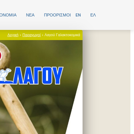
ΡΟΝΟΜΊΑ
ΝΕΑ
ΠΡΟΟΡΙΣΜΟΊ
EN
ΕΛ
Αρχική
>
Παραγωγοί
> Λαγού Γαλακτοκομικά