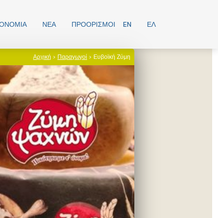
ΡΟΝΟΜΊΑ
ΝΕΑ
ΠΡΟΟΡΙΣΜΟΊ
EN
ΕΛ
Αρχική
>
Παραγωγοί
> Ευβοϊκή Ζύμη