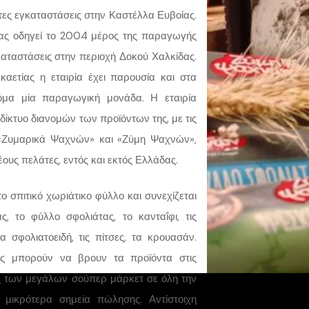
ητες εγκαταστάσεις στην Καστέλλα Ευβοίας.
ίας οδηγεί το 2004 μέρος της παραγωγής
αταστάσεις στην περιοχή Δοκού Χαλκίδας.
εκαετίας η εταιρία έχει παρουσία και στα
όμα μία παραγωγική μονάδα. Η εταιρία
 δίκτυο διανομών των προϊόντων της, με τις
 «Ζυμαρικά Ψαχνών» και «Ζύμη Ψαχνών»,
έους πελάτες, εντός και εκτός Ελλάδας.
το σπιτικό χωριάτικο φύλλο και συνεχίζεται
, το φύλλο σφολιάτας, το κανταΐφι, τις
α σφολιατοειδή, τις πίτσες, τα κρουασάν.
ές μπορούν να βρουν τα προϊόντα στις
ς των μεγάλων σούπερ μάρκετ σε όλη την
μικρότερα σημεία πώλησης. Αντίστοιχη