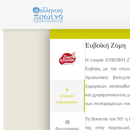
Μετάβαση
σε
περιεχόμενο
Ευβοϊκή Ζύμη
Η εταιρία ΕΥΒΟΪΚΗ 
Ευβοίας με την επων
προσωπική βιοτεχ
ζυμαρικών, ακολουθώ
και χρησιμοποιώντας μ
Στοιχεία
παραγωγού
των πεπειραμένων νο
Τη δεκαετία του 90’ η 
της στην παραγωγή
Φωτογραφίες