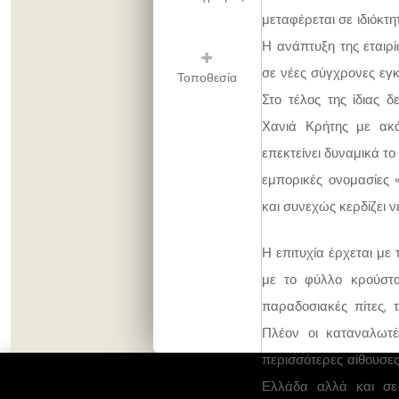
μεταφέρεται σε ιδιόκτ
Η ανάπτυξη της εταιρ
σε νέες σύγχρονες εγκ
Τοποθεσία
Στο τέλος της ίδιας δ
Χανιά Κρήτης με ακ
επεκτείνει δυναμικά το
εμπορικές ονομασίες
και συνεχώς κερδίζει ν
Η επιτυχία έρχεται με 
με το φύλλο κρούστας
παραδοσιακές πίτες, τ
Πλέον οι καταναλωτ
περισσότερες αίθουσε
Ελλάδα αλλά και σε 