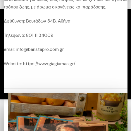
τρόπου ζωής, με άρωμα οικογένειας και παράδοσης.
Διεύθυνση: Βουτάδων 54Β, Αθήνα
Εγγραφείτε στο πρόγραμμα
Τηλέφωνο: 801 11 34009
Μάθετε περισσότερα για το Ξενοδοχειακό
Επιμελητήριο Ελλάδος
email: info@baristapro.com.gr
Website: https://www.giagiamas.gr/
©
Greek Breakfast. All Rights Reserved. 2025