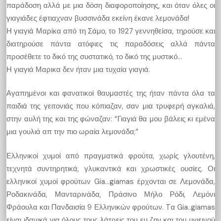
παράδοση αλλά με μια δόση διαφοροποίησης, και όταν όλες οι
γιαγιάδες έφτιαχναν βυσσινάδα εκείνη έκανε λεμονάδα!
Η γιαγιά Μαρίκα από τη Σάμο, το 1927 γεννηθείσα, τηρούσε και
διατηρούσε πάντα ατόφιες τις παραδόσεις αλλά πάντα
προσέθετε το δικό της συστατικό, το δικό της μυστικό…
Η γιαγιά Μαρικα δεν ήταν μια τυχαία γιαγιά.
Αγαπημένοι και φανατικοί θαυμαστές της ήταν πάντα όλα τα
παιδιά της γειτονιάς που κόπιαζαν, σαν μια τρυφερή αγκαλιά,
στην αυλή της και της φώναζαν: “Γιαγιά θα μου βάλεις κι εμένα
μια γουλιά απ την πιο ωραία λεμονάδα;”
Ελληνικοί χυμοί από πραγματικά φρούτα, χωρίς γλουτένη,
τεχνητά συντηρητικά, γλυκαντικά και χρωστικές ουσίες. Οι
ελληνικοί χυμοί φρούτων Gia…giamas έρχονται σε Λεμονάδα,
Ροδακινάδα, Μανταρινάδα, Πράσινο Μήλο Ρόδι, Λεμόνι
Φράουλα και Πανδαισία 9 Ελληνικών φρούτων. Tα Gia..giamas
είναι ιδανικά για όλους τους λάτρεις του ευ ζην και του υγιεινού