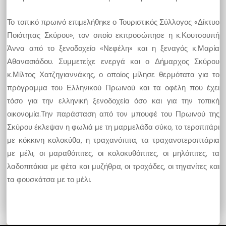
Το τοπικό πρωινό επιμελήθηκε ο Τουριστικός Σύλλογος «Δίκτυο
Ποιότητας Σκύρου», τον οποίο εκπροσώπησε η κ.Κουτσουπή
Άννα από το ξενοδοχείο «Νεφέλη» και η ξεναγός κ.Μαρία
Αθανασιάδου. Συμμετείχε ενεργά και ο Δήμαρχος Σκύρου
κ.Μίλτος Χατζηγιαννάκης, ο οποίος μίλησε θερμότατα για το
πρόγραμμα του Ελληνικού Πρωινού και τα οφέλη που έχει
τόσο για την ελληνική ξενοδοχεία όσο και για την τοπική
οικονομία.Την παράσταση από τον μπουφέ του Πρωινού της
Σκύρου έκλεψαν η φωλιά με τη μαρμελάδα σύκο, το τεροπιτάρι
με κόκκινη κολοκύθα, η τραχανόπιτα, τα τραχανοτεροπτάρια
με μέλι, οι μαραθόπιτες, οι κολοκυθόπιτες, οι μηλόπιτες, τα
λαδοπιτάκια με φέτα και μυζήθρα, οι τροχάδες, οι τηγανίτες και
τα φουσκάτσα με το μέλι.