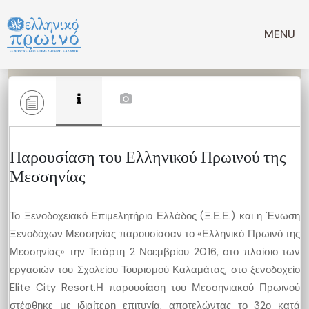
Μετάβαση
σε
MENU
περιεχόμενο
Παρουσίαση του Ελληνικού Πρωινού της
Μεσσηνίας
Το Ξενοδοχειακό Επιμελητήριο Ελλάδος (Ξ.Ε.Ε.) και η Ένωση
Ξενοδόχων Μεσσηνίας παρουσίασαν το «Ελληνικό Πρωινό της
Μεσσηνίας» την Τετάρτη 2 Νοεμβρίου 2016, στο πλαίσιο των
εργασιών του Σχολείου Τουρισμού Καλαμάτας, στο ξενοδοχείο
Elite City Resort.Η παρουσίαση του Μεσσηνιακού Πρωινού
στέφθηκε με ιδιαίτερη επιτυχία, αποτελώντας το 32ο κατά