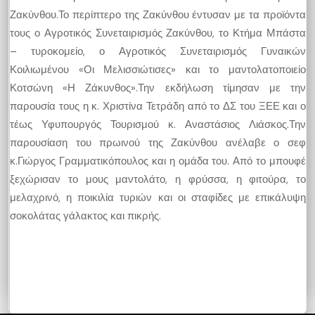
Ζακύνθου.Το περίπτερο της Ζακύνθου έντυσαν με τα προϊόντα
τους ο Αγροτικός Συνεταιρισμός Ζακύνθου, το Κτήμα Μπάστα
– τυροκομείο, ο Αγροτικός Συνεταιρισμός Γυναικών
Κοιλιωμένου «Οι Μελισσιώτισες» και το μαντολατοποιείο
Κοτσώνη «Η Ζάκυνθος».Την εκδήλωση τίμησαν με την
παρουσία τους η κ. Χριστίνα Τετράδη από το ΔΣ του ΞΕΕ και ο
τέως Υφυπουργός Τουρισμού κ. Αναστάσιος Λιάσκος.Την
παρουσίαση του πρωινού της Ζακύνθου ανέλαβε ο σεφ
κ.Γιώργος Γραμματικόπουλος και η ομάδα του. Από το μπουφέ
ξεχώρισαν το μους μαντολάτο, η φρύσσα, η φιτούρα, το
μελαχρινό, η ποικιλία τυριών και οι σταφίδες με επικάλυψη
σοκολάτας γάλακτος και πικρής.