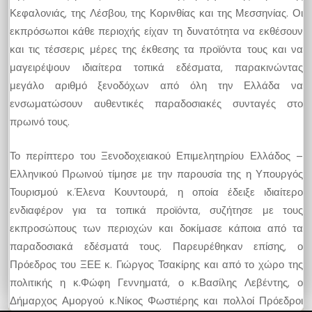
Κεφαλονιάς, της Λέσβου, της Κορινθίας και της Μεσσηνίας. Οι
εκπρόσωποι κάθε περιοχής είχαν τη δυνατότητα να εκθέσουν
και τις τέσσερις μέρες της έκθεσης τα προϊόντα τους και να
μαγειρέψουν ιδιαίτερα τοπικά εδέσματα, παρακινώντας
μεγάλο αριθμό ξενοδόχων από όλη την Ελλάδα να
ενσωματώσουν αυθεντικές παραδοσιακές συνταγές στο
πρωινό τους.
Το περίπτερο του Ξενοδοχειακού Επιμελητηρίου Ελλάδος –
Ελληνικού Πρωινού τίμησε με την παρουσία της η Υπουργός
Τουρισμού κ.Έλενα Κουντουρά, η οποία έδειξε ιδιαίτερο
ενδιαφέρον για τα τοπικά προϊόντα, συζήτησε με τους
εκπροσώπους των περιοχών και δοκίμασε κάποια από τα
παραδοσιακά εδέσματά τους. Παρευρέθηκαν επίσης, ο
Πρόεδρος του ΞΕΕ κ. Γιώργος Τσακίρης και από το χώρο της
πολιτικής η κ.Φώφη Γεννηματά, ο κ.Βασίλης Λεβέντης, ο
Δήμαρχος Αμοργού κ.Νίκος Φωστιέρης και πολλοί Πρόεδροι