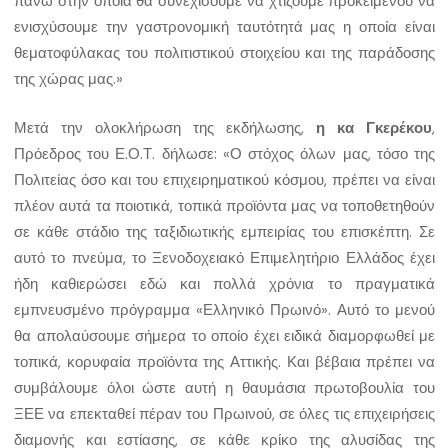
πάνω στην οποία θα συνεχίσουμε να χτίζουμε προκειμένου να
ενισχύσουμε την γαστρονομική ταυτότητά μας η οποία είναι
θεματοφύλακας του πολιτιστικού στοιχείου και της παράδοσης
της χώρας μας.»
Μετά την ολοκλήρωση της εκδήλωσης,
η κα Γκερέκου
,
Πρόεδρος του Ε.Ο.Τ. δήλωσε: «Ο στόχος όλων μας, τόσο της
Πολιτείας όσο και του επιχειρηματικού κόσμου, πρέπει να είναι
πλέον αυτά τα ποιοτικά, τοπικά προϊόντα μας να τοποθετηθούν
σε κάθε στάδιο της ταξιδιωτικής εμπειρίας του επισκέπτη. Σε
αυτό το πνεύμα, το Ξενοδοχειακό Επιμελητήριο Ελλάδος έχει
ήδη καθιερώσει εδώ και πολλά χρόνια το πραγματικά
εμπνευσμένο πρόγραμμα «Ελληνικό Πρωινό». Αυτό το μενού
θα απολαύσουμε σήμερα το οποίο έχει ειδικά διαμορφωθεί με
τοπικά, κορυφαία προϊόντα της Αττικής. Και βέβαια πρέπει να
συμβάλουμε όλοι ώστε αυτή η θαυμάσια πρωτοβουλία του
ΞΕΕ να επεκταθεί πέραν του Πρωινού, σε όλες τις επιχειρήσεις
διαμονής και εστίασης, σε κάθε κρίκο της αλυσίδας της