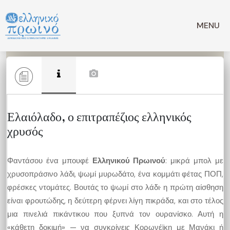
Μετάβαση
σε
MENU
περιεχόμενο
Ελαιόλαδο, ο επιτραπέζιος ελληνικός
χρυσός
Φαντάσου ένα μπουφέ
Ελληνικού Πρωινού
: μικρά μπολ με
χρυσοπράσινο λάδι, ψωμί μυρωδάτο, ένα κομμάτι φέτας ΠΟΠ,
φρέσκες ντομάτες. Βουτάς το ψωμί στο λάδι· η πρώτη αίσθηση
είναι φρουτώδης, η δεύτερη φέρνει λίγη πικράδα, και στο τέλος
μια πινελιά πικάντικου που ξυπνά τον ουρανίσκο. Αυτή η
«κάθετη δοκιμή» — να συγκρίνεις Κορωνέϊκη με Μανάκι ή