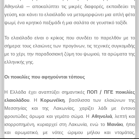
Αθηνολιά — αποκαλύπτει τις μικρές διαφορές, εκπαιδεύει τη
γεύση, και κάνει το ελαιόλαδο να μεταμορφώνει μια απλή φέτα
ψωμί, ένα κρητικό παξιμάδι ή μια σαλάτα σε γευστικό ταξίδι.
Το ελαιόλαδο είναι ο κρίκος που συνδέει το παρελθόν με το
σήμερα: τους ελαιώνες των προγόνων, τις τεχνικές συγκομιδής
με το χέρι, την παραδοσιακή ζύμη του ψωμιού, τα αρώματα της
ελληνικής γης.
Οι ποικιλίες που αφηγούνται τόπους
Η Ελλάδα έχει αναπτύξει σημαντικές
ΠΟΠ / ΠΓΕ ποικιλίες
ελαιολάδου
. Η
Κορωνέϊκη
, βασίλισσα των ελαιώνων της
Μεσσηνίας και της Λακωνίας, χαρίζει λάδι με έντονο
φρουτώδες άρωμα και γεμάτο σώμα. Η
Αθηνολιά
, λεπτή και
ισορροπημένη, κυριαρχεί στη Λακωνία, ενώ το
Μανάκι
, ήπιο
και αρωματικό, με νότες ώριμου μήλου και ντομάτας,