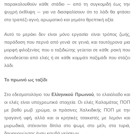
παρακολουθούν κάθε στάδιο — από τη συγκομιδή έως την
ψυχρή έκθλιψη — για να διασφαλίσουν ότι το λάδι θα φτάσει
στο τραπέζι αγνό, αρωματικό και γεμάτο θρεπτική αξία.
Αυτό το μεράκι δεν είναι μόνο εργασία· είναι τρόπος ζωής,
παράδοση που περνά από γενιά σε γενιά, και ταυτόχρονα μια
μορφή φιλοξενίας που ο ταξιδιώτης γεύεται σε κάθε ρακή που
συνοδεύεται από ελιές ή σε κάθε κομμάτι παξιμάδι που στάζει
λάδι.
Το πρωινό ως ταξίδι
Στο εδεσματολόγιο του
Ελληνικού Πρωινού
, το ελαιόλαδο και
οι ελιές είναι υποχρεωτικά στοιχεία. Οι ελιές Καλαμάτας ΠΟΠ
με βαθύ μωβ χρώμα, οι πράσινες Χαλκιδικής ΠΟΠ με την
τραγανή υφή, αλλά και οι κρητικές τσακιστές με λεμόνι και
μυρωδικά, στέκονται δίπλα στο ψωμί, στο μέλι, στα τυριά,
δημιουργώντας έναν καμβά γεύσεων.